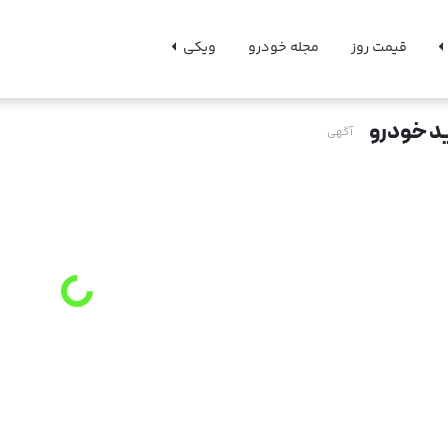
قیمت روز
مجله خودرو
ویکی
د خودرو
آگهی
g
.
L
o
a
d
i
n
.
.