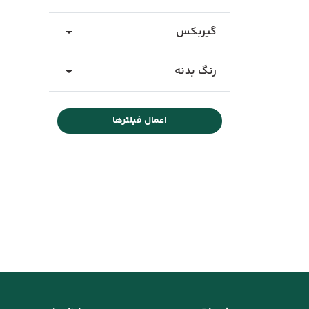
گیربکس
رنگ بدنه
اعمال فیلترها