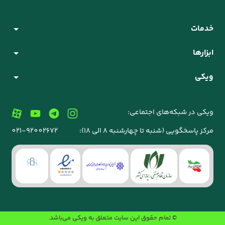
خدمات
ابزارها
ویکی
ویکی در شبکه‌های اجتماعی:
مرکز پاسخگویی (شنبه تا چهارشنبه 8 الی 18):
021-92002672
© تمام حقوق این سایت متعلق به
ویکی
می‌باشد.