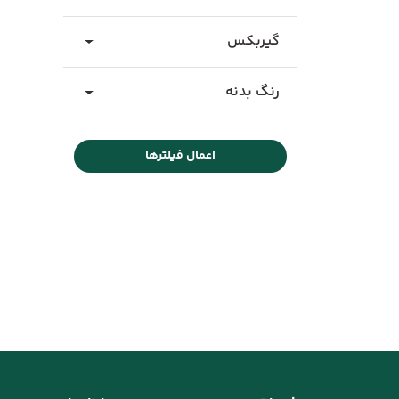
گیربکس
رنگ بدنه
اعمال فیلترها