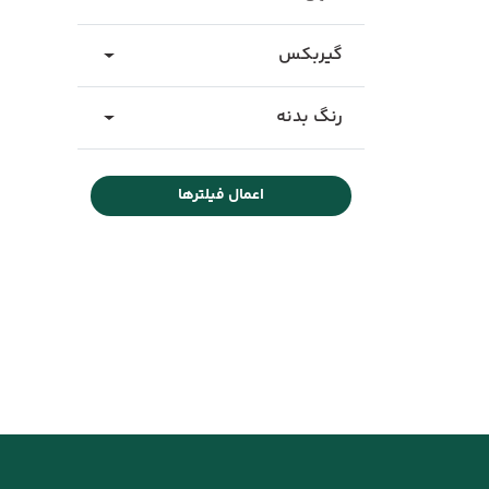
گیربکس
رنگ بدنه
اعمال فیلترها