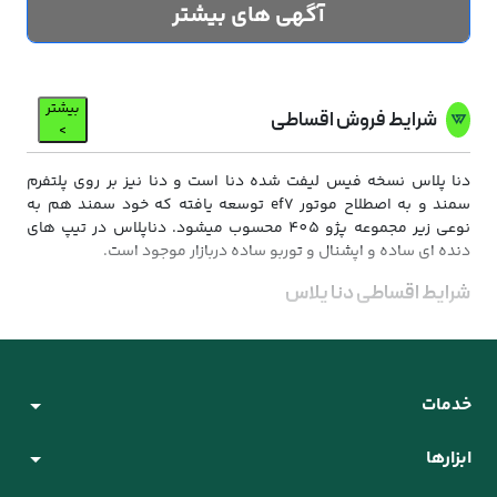
آگهی های بیشتر
بیشتر
شرایط فروش اقساطی
>
دنا پلاس نسخه فیس لیفت شده دنا است و دنا نیز بر روی پلتفرم
سمند و به اصطلاح موتور ef7 توسعه یافته که خود سمند هم به
نوعی زیر مجموعه پژو 405 محسوب می­شود. دناپلاس در تیپ های
دنده ای ساده و اپشنال و توربو ساده دربازار موجود است.
شرایط اقساطی دنا پلاس
شرایط اقساط این طوریه که ویکی %50 تا 70% مبلغ کل خودرو رو
براتون اقساط می کنه و می تونید تعداد اقساط روبه انتخاب خودتون
از 12 تا 60 ماه تعیین کنید اونم با تنفس سه ماهه.
خدمات
زمان تحویل خودرو دنا پلاس
فوری. فقط مدارک رو زود به دست ما برسونید.
ابزارها
مراحل خرید و پیش پرداخت های لازم برای خرید اعتباری