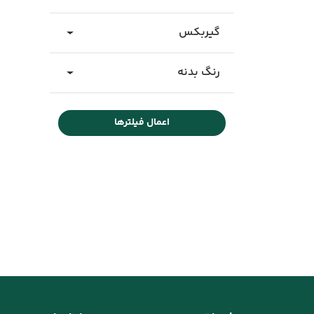
گیربکس
رنگ بدنه
اعمال فیلترها