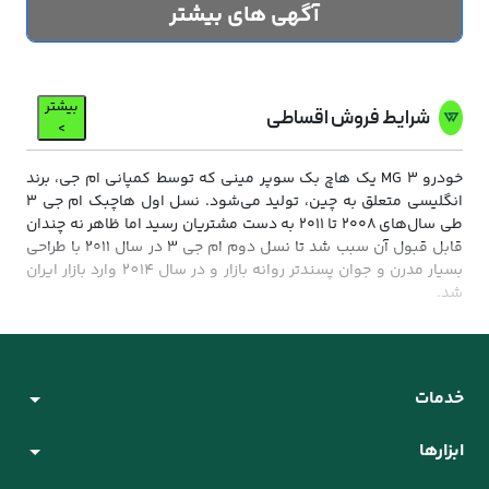
آگهی های بیشتر
بیشتر
شرایط فروش اقساطی
>
خودرو MG 3 یک هاچ بک سوپر مینی که توسط کمپانی ام جی، برند
انگلیسی متعلق به چین، تولید می‌شود. نسل اول هاچبک ام جی 3
طی سال‌های ۲۰۰۸ تا ۲۰۱۱ به دست مشتریان رسید اما ظاهر نه چندان
قابل قبول آن سبب شد تا نسل دوم ام جی ۳ در سال ۲۰۱۱ با طراحی
بسیار مدرن و جوان‌ پسندتر روانه بازار و در سال 2014 وارد بازار ایران
شد.
شرایط اقساطی خودرو MG 3
شرایط اقساط MG 3 این طوریه که ویکی %50 تا 70% مبلغ کل خودرو
رو براتون اقساط می کنه و می تونید تعداد اقساط رو به انتخاب
خدمات
خودتون از 12 تا 60 ماه تعیین کنید اونم با تنفس سه ماهه.
ابزارها
زمان تحویل خودرو MG3