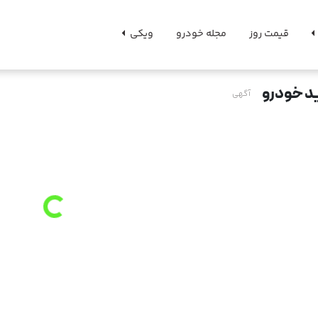
قیمت روز
مجله خودرو
ویکی
د خودرو
آگهی
g
.
L
o
a
d
i
n
.
.