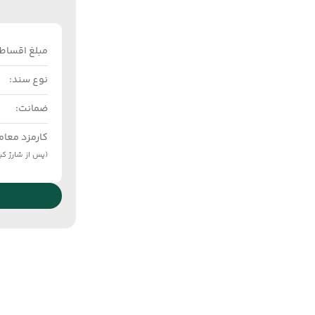
مبلغ اقساط:
نوع سند:
ضمانت:
کارمزد معام
(پس از شارژ ک