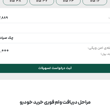
12 ماه
24 ماه
36 ماه
48 ماه
3,889
چک صیادی و ۱
له‌ی امن ویکی:
0,000
یف پول)
ثبت درخواست تسهیلات
مراحل دریافت وام فوری خرید خودرو