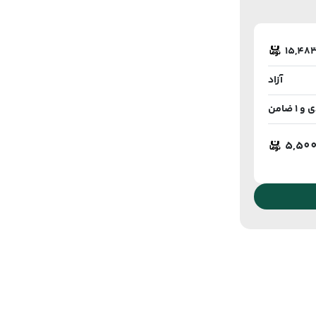
15,48
آزاد
 ضامن
5,50