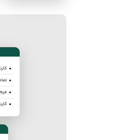
کارت
تما
فرم 
کارت