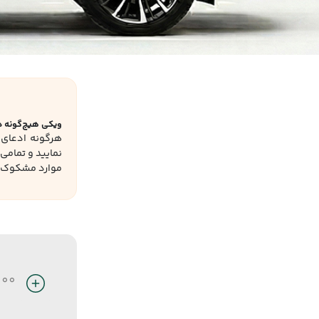
ویکی هیچ‌گونه در
هرگونه ادعای «
نمایید و تمامی
موارد مشکوک ر
000
454,200,000
529,900,000