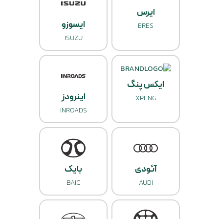
ایرس
ایسوزو
ERES
ISUZU
ایکس‌ پنگ
اینرودز
XPENG
INROADS
آئودی
بایک
BAIC
AUDI