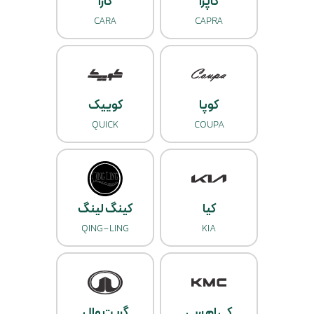
کاپرا
کارا
CARA
CAPRA
کوپا
کوییک
QUICK
COUPA
کیا
کینگ لینگ
QING-LING
KIA
کی ام سی
گریت وال