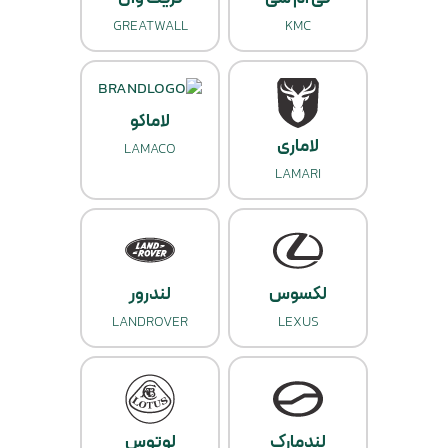
GREATWALL
KMC
لاماکو
لاماری
LAMACO
LAMARI
لکسوس
لندرور
LANDROVER
LEXUS
لندمارک
لوتوس