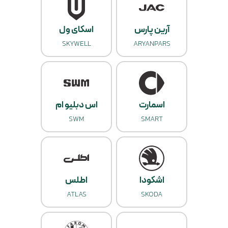
آرین پارس
اسکای ول
SKYWELL
ARYANPARS
اسمارت
اس دبلیو ام
SWM
SMART
اشکودا
اطلس
ATLAS
SKODA