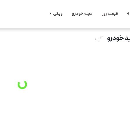
قیمت روز
مجله خودرو
ویکی
د خودرو
آگهی
g
.
L
o
a
d
i
n
.
.