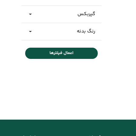
گیربکس
رنگ بدنه
اعمال فیلترها