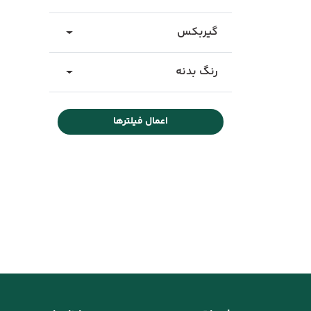
گیربکس
رنگ بدنه
اعمال فیلترها