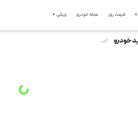
قیمت روز
مجله خودرو
ویکی
د خودرو
آگهی
g
.
L
o
a
d
i
n
.
.