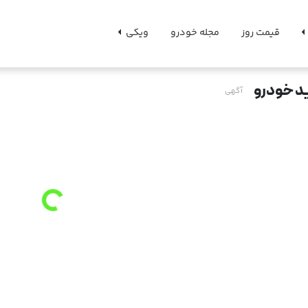
قیمت روز
مجله خودرو
ویکی
د خودرو
آگهی
o
a
d
i
n
g
.
.
L
.