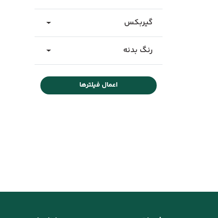
گیربکس
رنگ بدنه
اعمال فیلترها