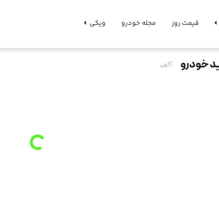
قیمت روز
مجله خودرو
ویکی
د خودرو
آگهی
a
d
in
g
Lo
...