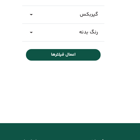
گیربکس
رنگ بدنه
اعمال فیلترها