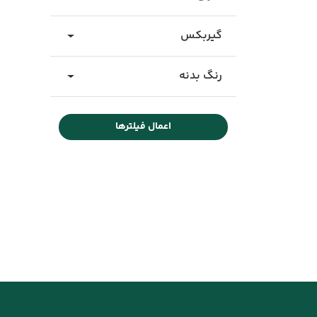
گیربکس
رنگ بدنه
اعمال فیلترها