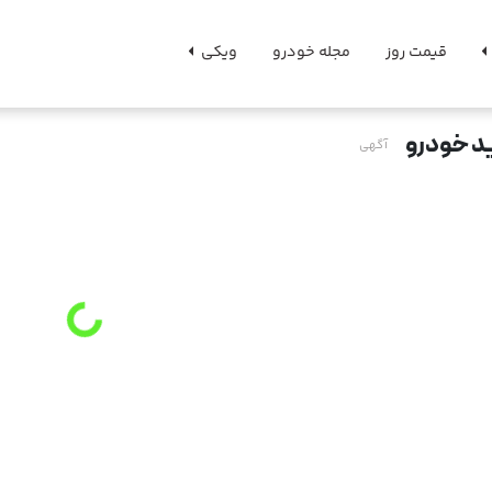
قیمت روز
مجله خودرو
ویکی
د خودرو
آگهی
g
.
L
o
a
d
i
n
.
.