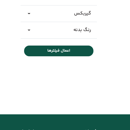
گیربکس
رنگ بدنه
اعمال فیلترها