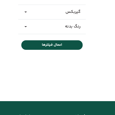
گیربکس
رنگ بدنه
اعمال فیلترها