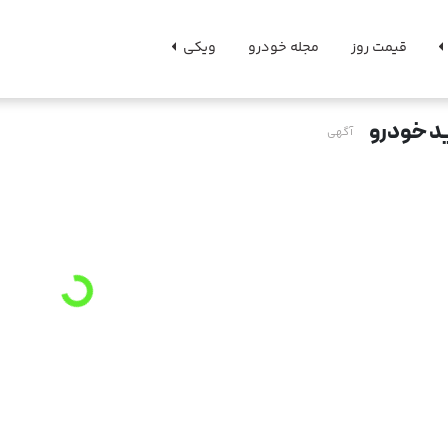
قیمت روز
مجله خودرو
ویکی
د خودرو
آگهی
g
.
L
o
a
d
i
n
.
.