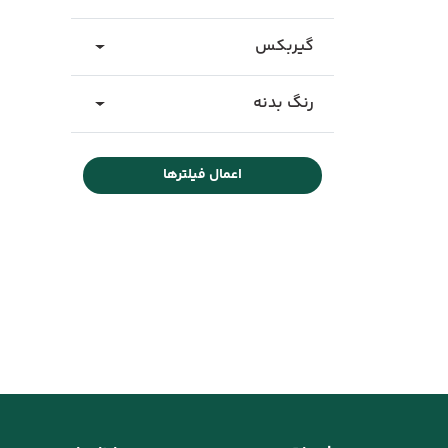
گیربکس
رنگ بدنه
اعمال فیلترها