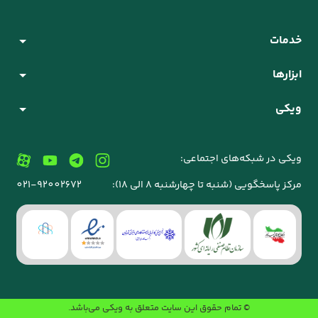
خدمات
ابزارها
ویکی
ویکی در شبکه‌های اجتماعی:
مرکز پاسخگویی (شنبه تا چهارشنبه 8 الی 18):
021-92002672
© تمام حقوق این سایت متعلق به
ویکی
می‌باشد.