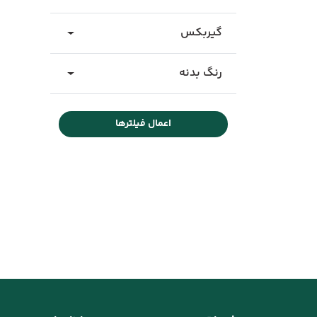
گیربکس
رنگ بدنه
اعمال فیلترها