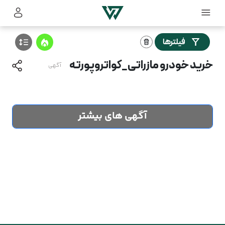
فیلترها
خرید خودرو مازراتی_کواتروپورته
آگهی
آگهی های بیشتر