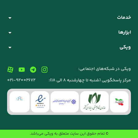
خدمات
ابزارها
ویکی
ویکی در شبکه‌های اجتماعی:
مرکز پاسخگویی (شنبه تا چهارشنبه 8 الی 18):
021-92002672
© تمام حقوق این سایت متعلق به
ویکی
می‌باشد.