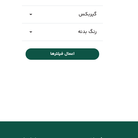
گیربکس
رنگ بدنه
اعمال فیلترها