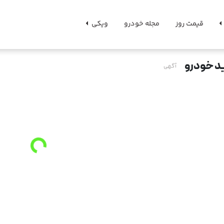
قیمت روز
مجله خودرو
ویکی
د خودرو
آگهی
o
a
d
i
n
g
.
.
L
.