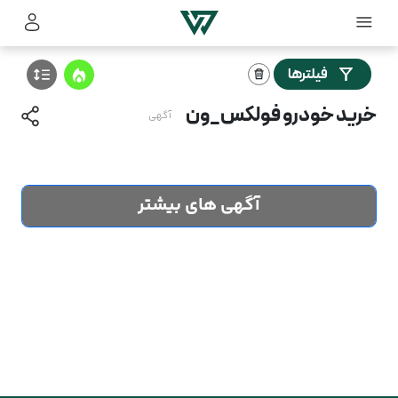
فیلترها
خرید خودرو فولکس_ون
آگهی
آگهی های بیشتر