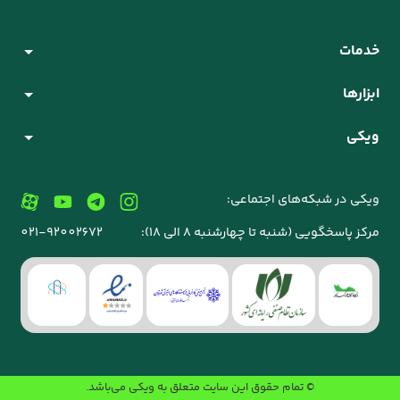
خدمات
ابزارها
ویکی
ویکی در شبکه‌های اجتماعی:
مرکز پاسخگویی (شنبه تا چهارشنبه 8 الی 18):
021-92002672
© تمام حقوق این سایت متعلق به
ویکی
می‌باشد.