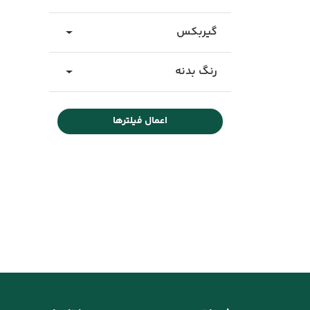
گیربکس
رنگ بدنه
اعمال فیلترها