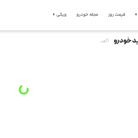
قیمت روز
مجله خودرو
ویکی
د خودرو
آگهی
g
.
L
o
a
d
i
n
.
.