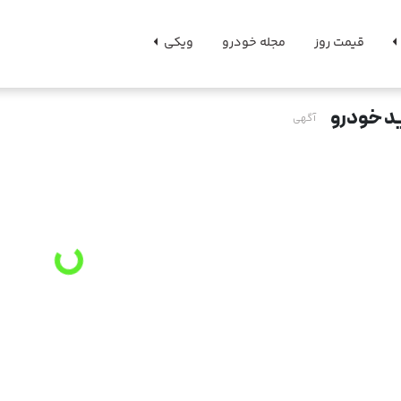
قیمت روز
مجله خودرو
ویکی
د خودرو
آگهی
g
.
L
o
a
d
i
n
.
.