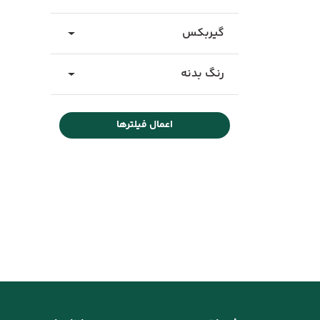
گیربکس
رنگ بدنه
اعمال فیلترها