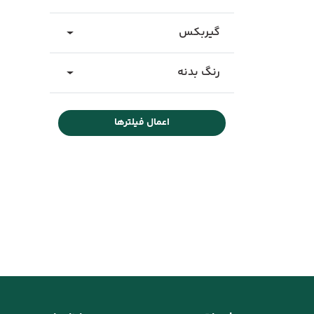
گیربکس
رنگ بدنه
اعمال فیلترها