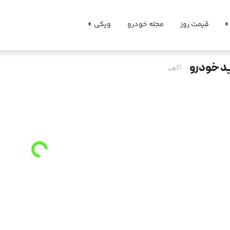
قیمت روز
مجله خودرو
ویکی
د خودرو
آگهی
o
a
d
i
n
g
.
.
L
.