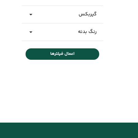
گیربکس
رنگ بدنه
اعمال فیلترها