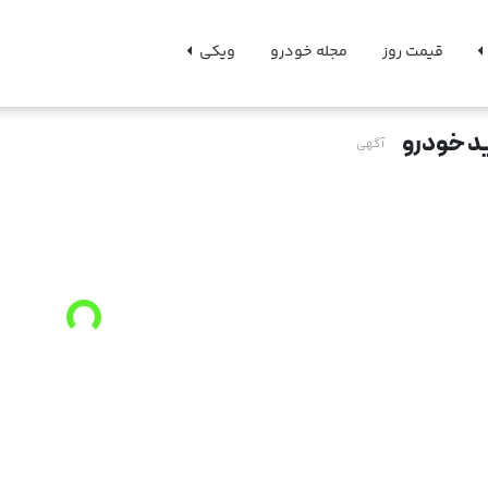
قیمت روز
مجله خودرو
ویکی
د خودرو
آگهی
o
a
d
i
n
g
.
.
L
.