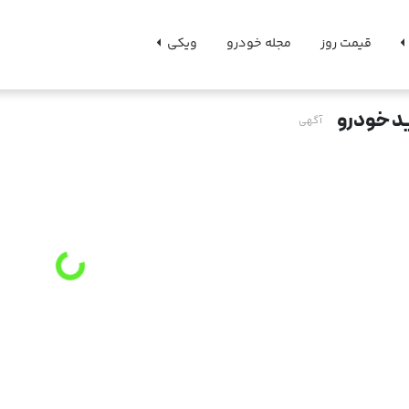
قیمت روز
مجله خودرو
ویکی
د خودرو
آگهی
g
.
L
o
a
d
i
n
.
.