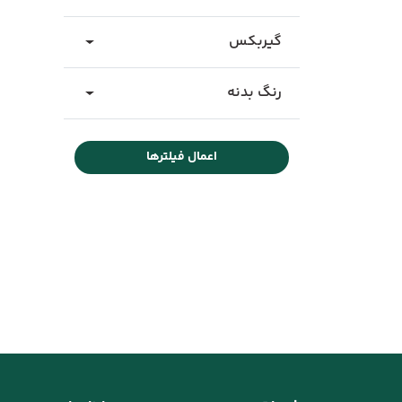
گیربکس
رنگ بدنه
اعمال فیلترها