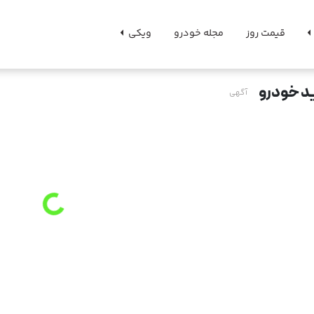
قیمت روز
مجله خودرو
ویکی
د خودرو
آگهی
g
...
L
o
a
di
n