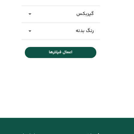
گیربکس
رنگ بدنه
اعمال فیلترها