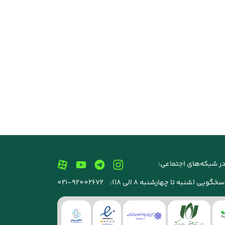
ر شبکه‌های اجتماعی:
خگویی (شنبه تا چهارشنبه 8 الی 18):
021-92002672