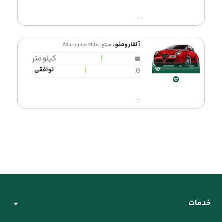
-
آلفارومئو،
میتو، Alfaromeo Mito
|
کیلومتر
|
توافقی
-
خدمات