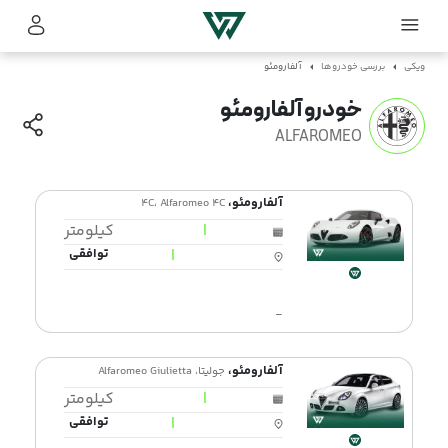
ویکی
بررسی خودروها
آلفارومئو
خودرو آلفارومئو
ALFAROMEO
آلفارومئو،
4C، Alfaromeo 4C
|
کیلومتر
|
توافقی
-
آلفارومئو،
جولیتا، Alfaromeo Giulietta
|
کیلومتر
|
توافقی