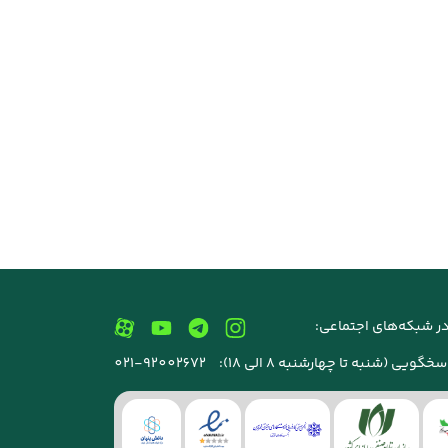
ر شبکه‌های اجتماعی:
خگویی (شنبه تا چهارشنبه 8 الی 18):
021-92002672