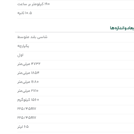
190 کیلومتر بر ساعت
10.5 ثانیه
بعاد و اندازه ها
شاسی بلند متوسط
یکپارچه
اول
4732 میلی‌متر
1854 میلی‌متر
1680 میلی‌متر
2710 میلی‌متر
1560 کیلوگرم
225/45R17
225/45R17
65 لیتر