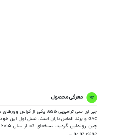
معرفی محصول
جی ای سی ترامپچی GS5، یکی از
چ
موتور توربو ...