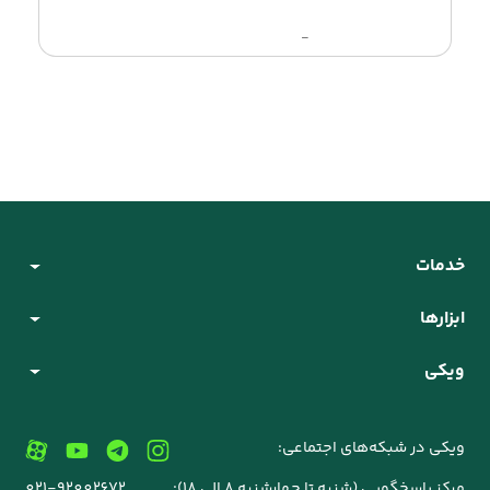
-
خدمات
ابزارها
ویکی
ویکی در شبکه‌های اجتماعی:
مرکز پاسخگویی (شنبه تا چهارشنبه 8 الی 18):
021-92002672