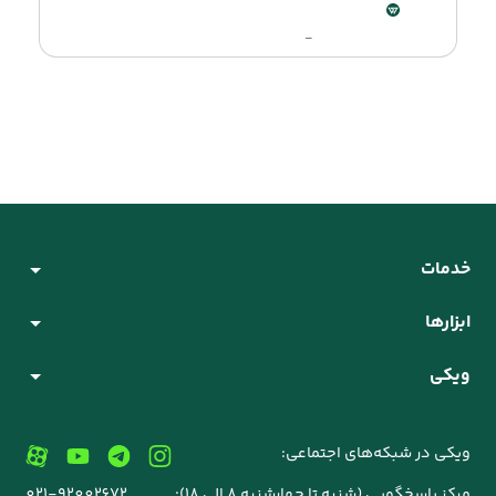
-
خدمات
ابزارها
ویکی
ویکی در شبکه‌های اجتماعی:
مرکز پاسخگویی (شنبه تا چهارشنبه 8 الی 18):
021-92002672