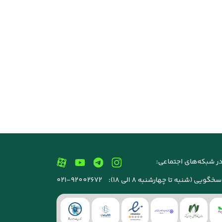
ر شبکه‌های اجتماعی:
خگویی (شنبه تا چهارشنبه 8 الی 18):
021-92002672