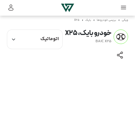
ویکی
بررسی خودروها
بایک
X25
خودرو بایک، X25
BAIC X25