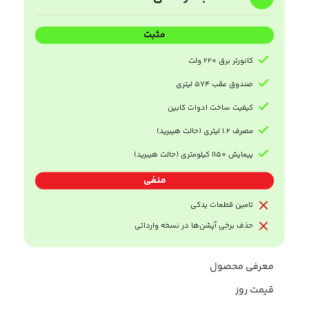
مثبت
کانورتر برق 220 ولت
صندوق عقب 574 لیتری
کیفیت ساخت ادوات کابین
مصرف 1.2 لیتری (حالت هیبرید)
پیمایش 1150 کیلومتری (حالت هیبرید)
منفی
تامین قطعات یدکی
حذف برخی آپشن‌ها در نسخه وارداتی
معرفی محصول
قیمت روز