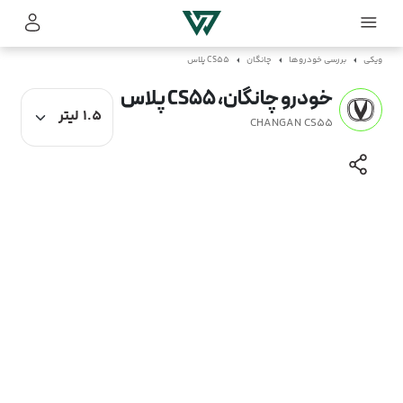
ویکی
بررسی خودروها
چانگان
CS55 پلاس
خودرو چانگان، CS55 پلاس
CHANGAN CS55