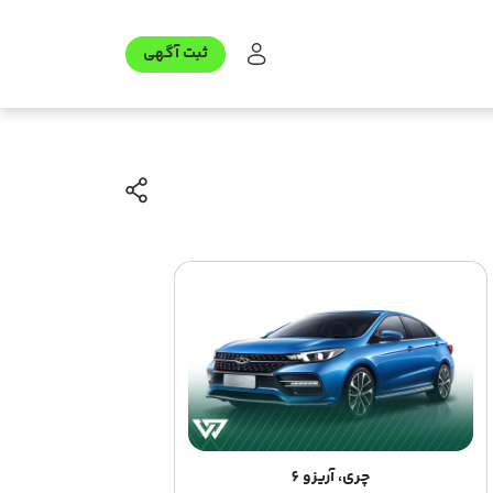
ثبت آگهی
چری، آریزو 6