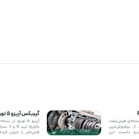
گیربکس آریزو ۵ توربو
ی‌توان نسخه‌ی فیس‌لیفت
آریزو ۵ توربو در ن
از پرفروش‌ترین
به‌ویژه تی
درو دانست. این
قبلی‌اش را جبران کرد
ی در جلوپنجره،
CVT با ساختا