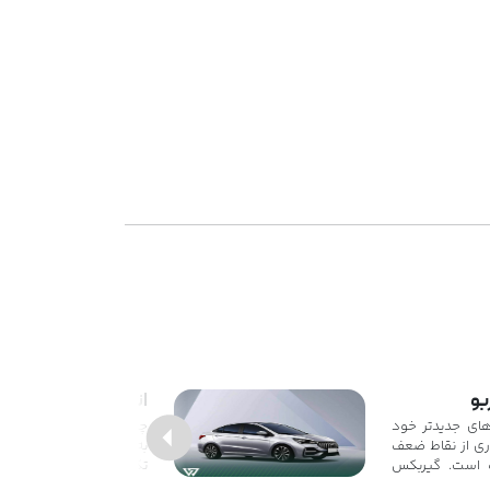
انواع چری آریزو 5
سخه‌های جدیدتر خود
پ IE و S، بسیاری از نقاط ضعف
به‌روزرسانی‌ها و بهبوده
ه است. گیربکس
تکاملی خود را طی کرده ا
ر ۹ دنده مصنوعی هماهنگی
از یک سدان اقتصادی با امک