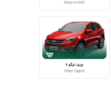
Chery Arrizo6
چری، تیگو 7
Chery Tiggo7