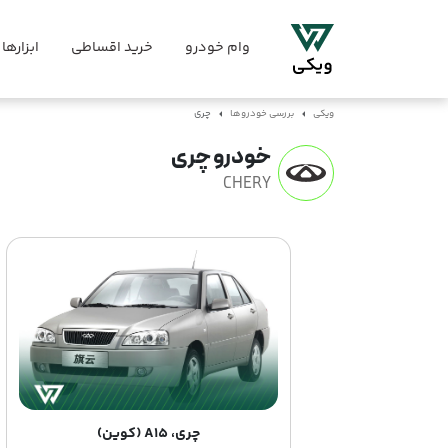
وام خودرو
خرید اقساطی
ابزارها
ویکی
بررسی خودروها
چری
خودرو چری
CHERY
چری، A15 (کوین)