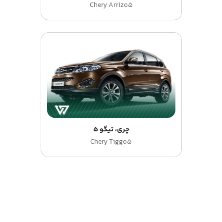
Chery Arrizo5
چری، تیگو 5
Chery Tiggo5