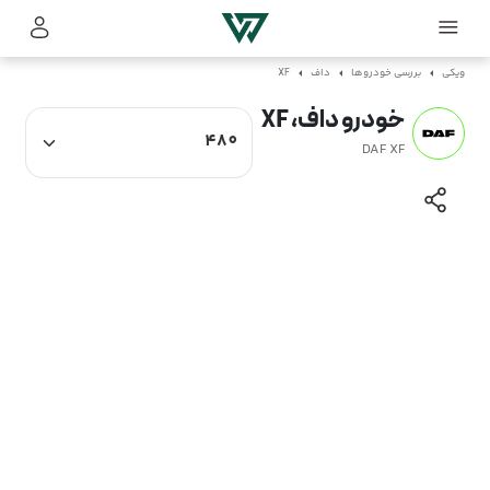
ویکی
بررسی خودروها
داف
XF
خودرو داف، XF
DAF XF