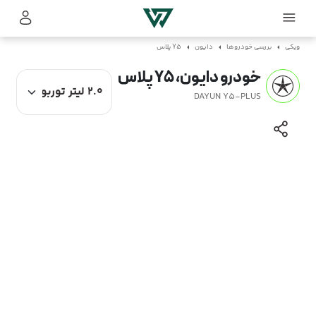
ویکی
بررسی خودروها
دایون
Y5 پلاس
خودرو دایون، Y5 پلاس
DAYUN Y5-PLUS