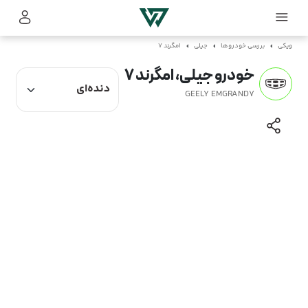
ویکی
بررسی خودروها
جیلی
امگرند 7
خودرو جیلی، امگرند 7
GEELY EMGRAND7