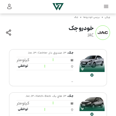
ویکی
بررسی خودروها
جک
خودرو جک
JAC
جک،
J3 صندوق دار، Jac J3-Cashier
|
کیلومتر
|
توافقی
-
جک،
J3 هاچ بک، Jac J3-Hatch-Back
|
کیلومتر
|
توافقی