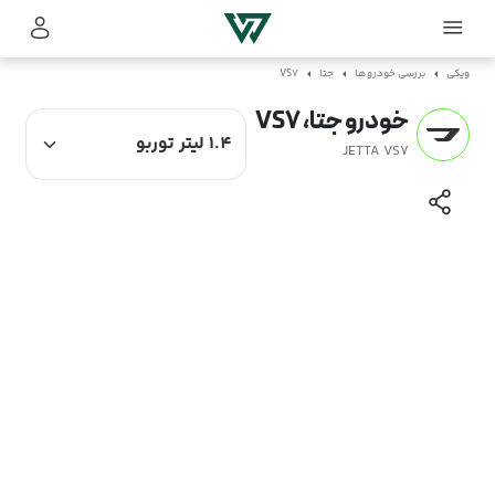
ویکی
بررسی خودروها
جتا
VS7
خودرو جتا، VS7
JETTA VS7