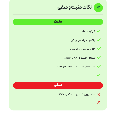
نکات مثبت و منفی
مثبت
کیفیت ساخت
پلتفرم فولکس واگن
خدمات پس از فروش
فضای صندوق 548 لیتری
سیستم استارت-استاپ اتومات
منفی
عدم بهبود فنی نسبت به VS5