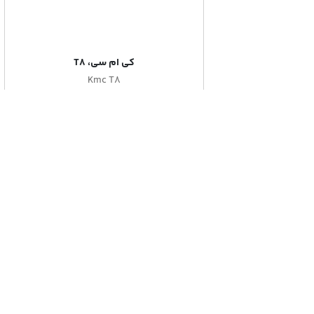
کی ام سی، T8
Kmc T8
کی ام سی، ایگل
Kmc Eagle