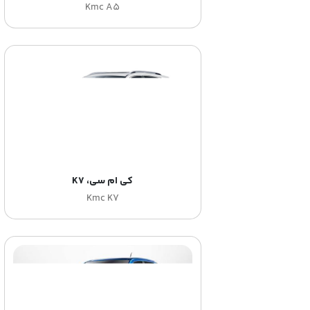
Kmc A5
کی ام سی، K7
Kmc K7