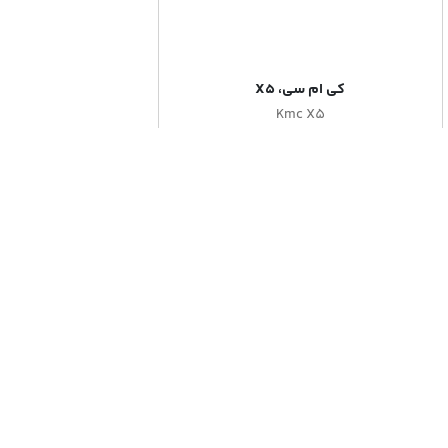
کی ام سی، X5
Kmc X5