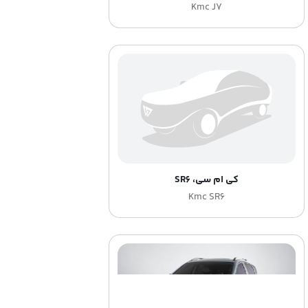
Kmc J7
کی ام سی، SR6
Kmc SR6