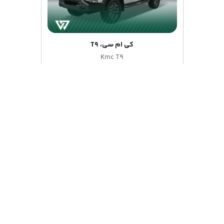
کی ام سی، T9
Kmc T9