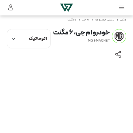
ویکی
بررسی خودروها
ام جی
6 مگنت
خودرو ام جی، 6 مگنت
MG 6MAGNET