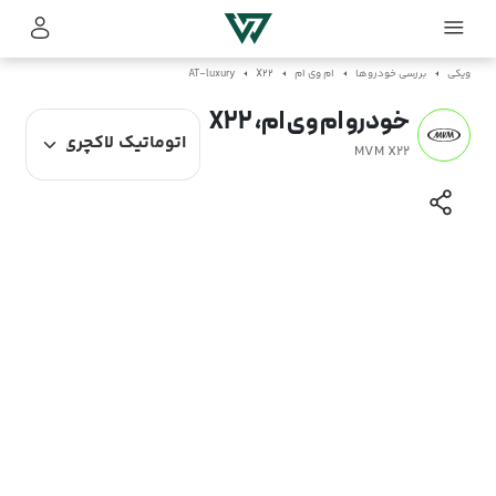
ویکی
بررسی خودروها
ام وی ام
X22
AT-luxury
خودرو ام وی ام، X22
MVM X22