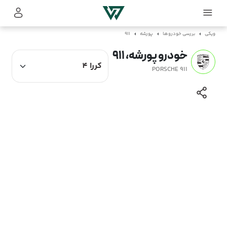
ویکی
بررسی خودروها
پورشه
911
خودرو پورشه، 911
PORSCHE 911